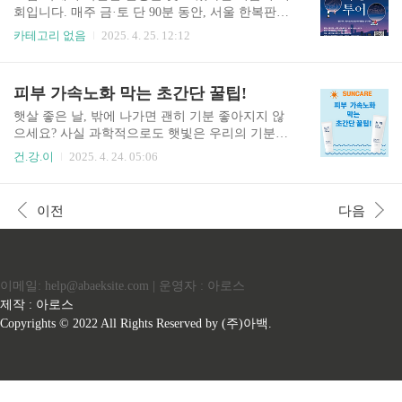
알레르기 인자와 열 자극이 동시에 작용하여 가려
회입니다. 매주 금·토 단 90분 동안, 서울 한복판에
움과 피부염이 악화될 수 있습니다.이에 대비하기
서 ‘한강야경투어’라는 이름의 낭만이 펼쳐집니다.
카테고리 없음
2025. 4. 25. 12:12
위해서는 다음과 같은 관리가 필요합니다: 관리 방
야경·문화·스토리텔링을 한 번에 누릴 수 있는 이
법📌 야외 활동 최소화 및 외출 시 보호 장비 착용
특별한 프로그램은 신청도 무료라는 사실! 참여 전
📌 알레르기 유발 음식 섭취 주의📌 집안 온도와 습
쟁이 치열하니 늦기 전에 꼭 확인해 보세요. 한강의
피부 가속노화 막는 초간단 꿀팁!
도 일정하게 유지📌공기 청정기 사용 및 실내 청결
밤을 걷다, 반포달빛길 반포한강공원의 ‘반포달빛
유지📌정기적인..
길’은 조용히 사색을 즐기는 서래섬부터 미디어아
햇살 좋은 날, 밖에 나가면 괜히 기분 좋아지지 않
트가 펼쳐지는 세빛섬, 세계 최장 교량분수 ‘달빛
으세요? 사실 과학적으로도 햇빛은 우리의 기분을
무지개분수’, 잠수교까지 이어지는 코스입니다. 밤
북돋우고, 비타민 D 합성을 도와주는 역할을 해요.
건.강.이
2025. 4. 24. 05:06
이 되면 도심의 빛과 어우러져, 마치 영화 속 한 장
그래서 "광합성 좀 하고 올게~"라는 말, 괜히 생긴
면 같은 분위기를 선사합니다. 도시 속 별빛길, 여
게 아니죠. 그런데 그 햇빛 뒤에 숨겨진 경고등, 자
의도 한강의 재발견 ‘여의별빛길’은 한강예술공원,
외선이 있다는 사실, 알고 계셨나요? 특히 요즘처
이전
다음
여의나루, 마포대교, 물빛무대, 물빛광장을 잇는 예
럼 자외선이 강해지는 시기에는 피부 건강이 직격
술적인 코스..
탄을 맞을 수 있어요. 오늘은 자외선으로부터 피부
를 지키는 꿀팁, 딱 3가지 알려드릴게요. 자외선의
숨겨진 위험성 햇빛은 긍정적인 영향을 주는 동시
이메일: help@abaeksite.com | 운영자 : 아로스
에 자외선이라는 강력한 적을 품고 있습니다. 자외
선은 피부의 탄력을 떨어뜨리고, 기미나 주근깨는
제작 : 아로스
물론 피부암의 위험까지 증가시킬 수 있어요. 실제
Copyrights © 2022 All Rights Reserved by (주)아백.
로 피부 노화의 3대 원인 중 가장 큰 요인이 바로
자외선이라는..