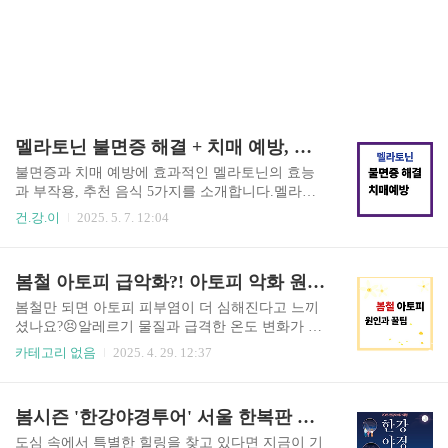
멜라토닌 불면증 해결 + 치매 예방, 동시에 잡는 5가지 음식!
불면증과 치매 예방에 효과적인 멜라토닌의 효능
과 부작용, 추천 음식 5가지를 소개합니다.멜라토
닌은 미국에서 수면 유도와 시차 적응을 위한 대표
건.강.이
2025. 5. 7. 12:04
적인 보조제로 널리 사용되고 있으며, 최근에는 치
매 예방 가능성으로도 주목받고 있습니다. 특히 고
령화 사회에서 증가하는 알츠하이머와 같은 인지
봄철 아토피 급악화?! 아토피 악화 원인과 꿀팁 총정리!
장애에 대해 멜라토닌이 뇌의 산화 스트레스를 줄
이고 신경 보호 효과를 줄 수 있다는 연구들이 이어
봄철만 되면 아토피 피부염이 더 심해진다고 느끼
지고 있습니다. 그러나 멜라토닌은 보조제로서 과
셨나요?😣알레르기 물질과 급격한 온도 변화가 주
신하지 말고, 예방적 차원에서 체계적인 건강관리
요 원인입니다. 이번 봄, 피부를 지키기 위한 필수
카테고리 없음
2025. 4. 29. 12:37
와 함께 신중히 사용하는 것이 필요합니다. 미국 내
정보를 지금 확인하세요!🌸간단한 관리법만 알아
에서 멜라토닌은 건강기능식품으로 분류되어 처방
도 증상을 효과적으로 완화할 수 있습니다. 지금 바
전 없이 약국, 마트, 온라인 쇼핑몰에서 손쉽게 구
로 시작해 보세요!🌿 봄철 아토피 피부염 악화 원
봄시즌 '한강야경투어' 서울 한복판 힐링 여행 매주 금·토, 단 90분의 마법… 완전 무료라고?!
매할 수 있습니다. 대부분의 약국 체인(예: CVS, W
인과 관리 방법 봄철 기온이 급격히 변하면서 피부
algreens)과 대형 마트(Wal..
가 빠르게 적응하지 못해 데미지를 입기 쉽습니다.
도심 속에서 특별한 힐링을 찾고 있다면 지금이 기